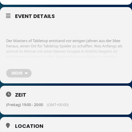
EVENT DETAILS
Der Masters of Tabletop entstand vor einigen Jahren aus der Idee
heraus, einen Ort für Tabletop Spieler zu schaffen. Was Anfangs als
einmal im Monat mit einer kleinen Gruppe in Andritz begann ist
mittlerweile zu einem tollen Ansammlung von Vielen geworden.
MEHR
Mit unseren eigenen Räumlichkeiten in der Karlauerstrasse 44a,
gleich neben dem City Park, haben wir mittlerweile einen Ort
geschaffen, der unseren Mitglieder nicht nur einmal im Monat zur
Verfügung steht, sondern rund um die Uhr.
ZEIT
(Freitag) 19:00 - 20:00
(GMT+00:00)
LOCATION